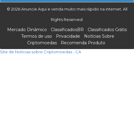
© 2026 Anuncie Aqui e venda muito mais rápido na internet. All
Rights Reserved.
Mercado Dinâmico
ClassificadosBR
Classificados Grátis
Termos de uso
Privacidade
Notícias Sobre
Criptomoedas
Recomenda Produto
Site de Notícias sobre Criptomoedas - CA