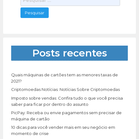
e
s
q
u
i
s
a
Posts recentes
r
p
o
r
Quais máquinas de cartões tem as menores taxas de
:
2021?
Criptomoedas Notícias: Notícias Sobre Criptomoedas
Imposto sobre vendas: Confira tudo o que você precisa
saber para ficar por dentro do assunto
PicPay: Receba ou envie pagamentos sem precisar de
máquina de cartão
10 dicas para você vender mais em seu negócio em
momento de crise