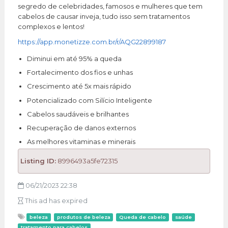
segredo de celebridades, famosos e mulheres que tem
cabelos de causar inveja, tudo isso sem tratamentos
complexos e lentos!
https://app.monetizze.com.br/r/AQG22899187
Diminui em até 95% a queda
Fortalecimento dos fios e unhas
Crescimento até 5x mais rápido
Potencializado com Silício Inteligente
Cabelos saudáveis e brilhantes
Recuperação de danos externos
As melhores vitaminas e minerais
Listing ID:
8996493a5fe72315
06/21/2023 22:38
This ad has expired
beleza
produtos de beleza
Queda de cabelo
saúde
tratamento para cabelos