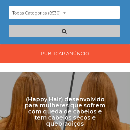
Todas Categorias (8530)
PUBLICAR ANÚNCIO
(Happy Hair) desenvolvido
para mulheres que sofrem
com queda de cabelos e
tem cabelos secos e
quebradiços