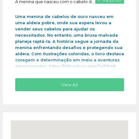
R$ 20.00
A menina que nasceu com o cabelo de ouro
Uma menina de cabelos de ouro nasceu em
uma aldeia pobre, onde sua espera levou a
vender seus cabelos para ajudar os
necessitados. No entanto, uma bruxa malvada
planeja raptá-la. A história segue a jornada da
menina enfrentando desafios e protegendo sua
aldeia. Com ilustrações coloridas, o livro destaca
coragem e determinação em meio a aventuras
emocionantes .https://chk.eduzz.com/2411848
View Ad