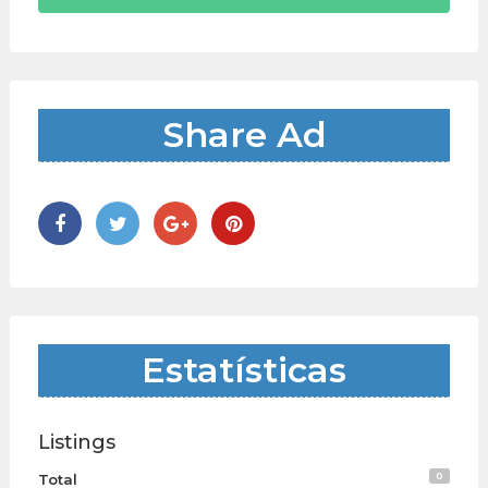
Share Ad
Estatísticas
Listings
0
Total