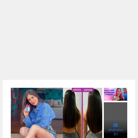
All photos
(2)