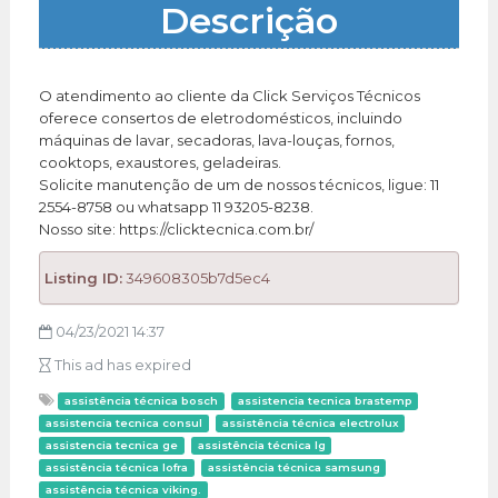
Descrição
O atendimento ao cliente da Click Serviços Técnicos
oferece consertos de eletrodomésticos, incluindo
máquinas de lavar, secadoras, lava-louças, fornos,
cooktops, exaustores, geladeiras.
Solicite manutenção de um de nossos técnicos, ligue: 11
2554-8758 ou whatsapp 11 93205-8238.
Nosso site: https://clicktecnica.com.br/
Listing ID:
349608305b7d5ec4
04/23/2021 14:37
This ad has expired
assistência técnica bosch
assistencia tecnica brastemp
assistencia tecnica consul
assistência técnica electrolux
assistencia tecnica ge
assistência técnica lg
assistência técnica lofra
assistência técnica samsung
assistência técnica viking.