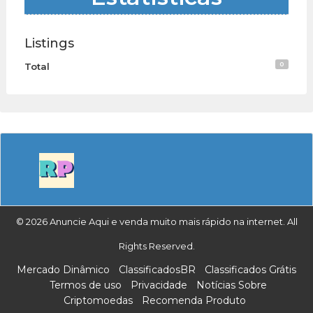
Listings
0
Total
© 2026 Anuncie Aqui e venda muito mais rápido na internet. All
Rights Reserved.
Mercado Dinâmico
ClassificadosBR
Classificados Grátis
Termos de uso
Privacidade
Notícias Sobre
Criptomoedas
Recomenda Produto