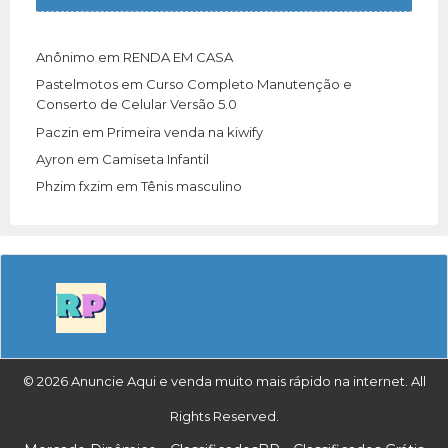
Anônimo
em
RENDA EM CASA
Pastelmotos
em
Curso Completo Manutenção e
Conserto de Celular Versão 5.0
Paczin
em
Primeira venda na kiwify
Ayron
em
Camiseta Infantil
Phzim fxzim
em
Tênis masculino
© 2026 Anuncie Aqui e venda muito mais rápido na internet. All
Rights Reserved.