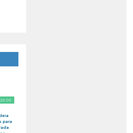
 20.00
deia
s para
vada