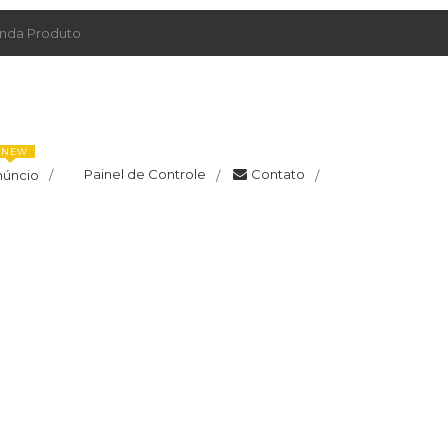
da Produto
NEW
Painel de Controle
Contato
núncio
/
/
/