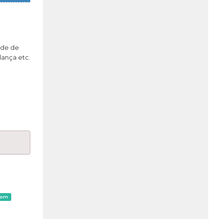
ade de
dança etc.
som