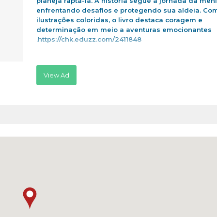
planeja raptá-la. A história segue a jornada da men
enfrentando desafios e protegendo sua aldeia. Co
ilustrações coloridas, o livro destaca coragem e
determinação em meio a aventuras emocionantes
.https://chk.eduzz.com/2411848
View Ad