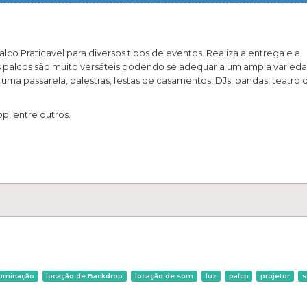
 Praticavel para diversos tipos de eventos. Realiza a entrega e a
s palcos são muito versáteis podendo se adequar a um ampla varied
a passarela, palestras, festas de casamentos, DJs, bandas, teatro 
p, entre outros.
luminação
locação de Backdrop
locação de som
luz
palco
projetor