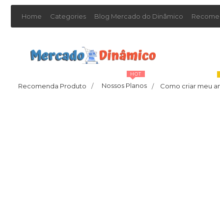
Home
Categories
Blog Mercado do Dinâmico
Recomen
HOT
Nossos Planos
Recomenda Produto
/
Como criar meu a
/