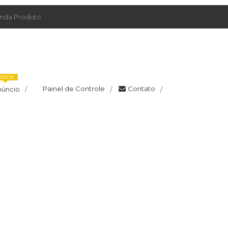
da Produto
NEW
Painel de Controle
Contato
núncio
/
/
/