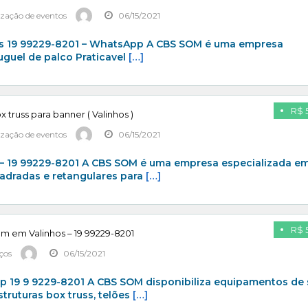
ização de eventos
06/15/2021
s 19 99229-8201 – WhatsApp A CBS SOM é uma empresa
uguel de palco Praticavel
[…]
R$ 
x truss para banner ( Valinhos )
ização de eventos
06/15/2021
 19 99229-8201 A CBS SOM é uma empresa especializada e
uadradas e retangulares para
[…]
R$ 
om em Valinhos – 19 99229-8201
iços
06/15/2021
 19 9 9229-8201 A CBS SOM disponibiliza equipamentos de
struturas box truss, telões
[…]