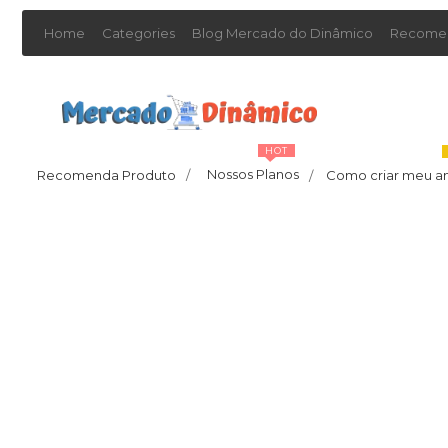
Home
Categories
Blog Mercado do Dinâmico
Recomen
HOT
Nossos Planos
Recomenda Produto
/
Como criar meu a
/