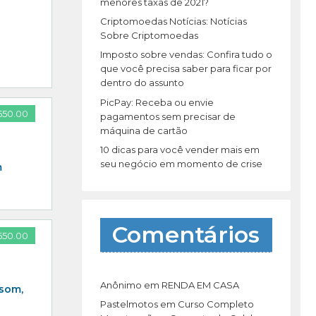
r
menores taxas de 2021?
:
Criptomoedas Notícias: Notícias
Sobre Criptomoedas
Imposto sobre vendas: Confira tudo o
que você precisa saber para ficar por
dentro do assunto
PicPay: Receba ou envie
550.00
pagamentos sem precisar de
máquina de cartão
10 dicas para você vender mais em
seu negócio em momento de crise
m
Comentários
550.00
Anônimo
em
RENDA EM CASA
 som,
Pastelmotos
em
Curso Completo