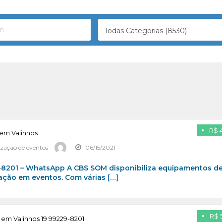
Todas Categorias (8530)
R$ 
 em Valinhos
ização de eventos
06/15/2021
-8201 – WhatsApp A CBS SOM disponibiliza equipamentos d
cação em eventos. Com várias
[…]
R$ 
l em Valinhos 19 99229-8201