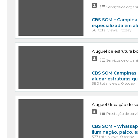
Serviços de organ
CBS SOM – Campina
especializada em al
361 total views, 1 today
Aluguel de estrutura bo
Serviços de organ
CBS SOM Campinas –
alugar estruturas q
380 total views, 0 today
Aluguel / locação de s
Prestação de serv
CBS SOM – Whatsapp
iluminação, palco, e
377 total views, 0 today