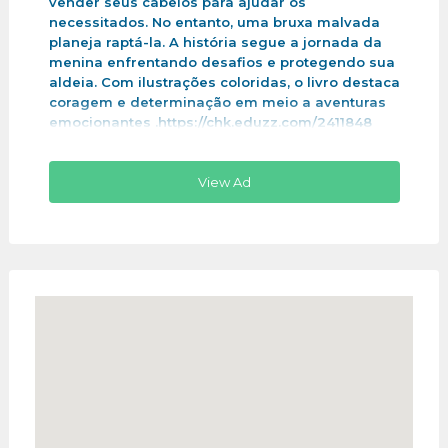
vender seus cabelos para ajudar os
necessitados. No entanto, uma bruxa malvada
planeja raptá-la. A história segue a jornada da
menina enfrentando desafios e protegendo sua
aldeia. Com ilustrações coloridas, o livro destaca
coragem e determinação em meio a aventuras
emocionantes .https://chk.eduzz.com/2411848
View Ad