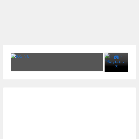
All photos
(2)