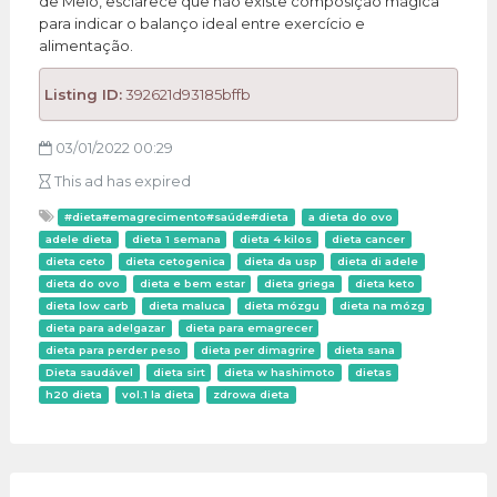
de Melo, esclarece que não existe composição mágica
para indicar o balanço ideal entre exercício e
alimentação.
Listing ID:
392621d93185bffb
03/01/2022 00:29
This ad has expired
#dieta#emagrecimento#saúde#dieta
a dieta do ovo
adele dieta
dieta 1 semana
dieta 4 kilos
dieta cancer
dieta ceto
dieta cetogenica
dieta da usp
dieta di adele
dieta do ovo
dieta e bem estar
dieta griega
dieta keto
dieta low carb
dieta maluca
dieta mózgu
dieta na mózg
dieta para adelgazar
dieta para emagrecer
dieta para perder peso
dieta per dimagrire
dieta sana
Dieta saudável
dieta sirt
dieta w hashimoto
dietas
h20 dieta
vol.1 la dieta
zdrowa dieta