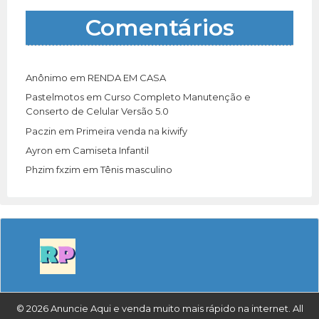
Comentários
Anônimo
em
RENDA EM CASA
Pastelmotos
em
Curso Completo Manutenção e
Conserto de Celular Versão 5.0
Paczin
em
Primeira venda na kiwify
Ayron
em
Camiseta Infantil
Phzim fxzim
em
Tênis masculino
© 2026 Anuncie Aqui e venda muito mais rápido na internet. All