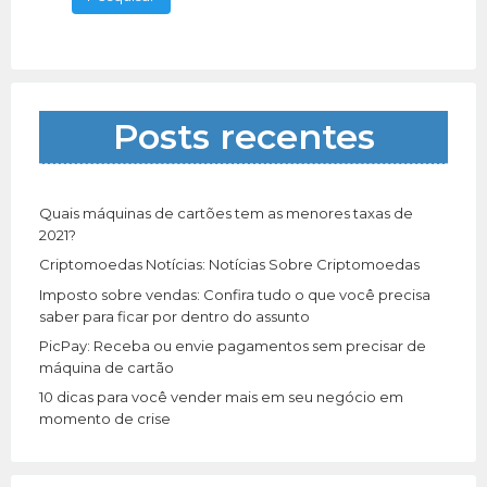
exercícios cardio. Alterne-os
[…]
q
u
i
s
a
Posts recentes
r
p
o
r
Quais máquinas de cartões tem as menores taxas de
:
2021?
Criptomoedas Notícias: Notícias Sobre Criptomoedas
Imposto sobre vendas: Confira tudo o que você precisa
saber para ficar por dentro do assunto
PicPay: Receba ou envie pagamentos sem precisar de
máquina de cartão
10 dicas para você vender mais em seu negócio em
momento de crise