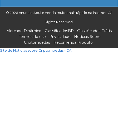
© 2026 Anuncie Aqui e venda muito mais rápido na internet. All
Rights Reserved.
Mercado Dinâmico
ClassificadosBR
Classificados Grátis
Termos de uso
Privacidade
Notícias Sobre
Criptomoedas
Recomenda Produto
Site de Notícias sobre Criptomoedas - CA