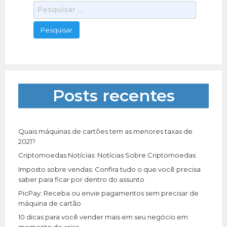
P
e
s
q
u
i
s
a
Posts recentes
r
p
o
r
Quais máquinas de cartões tem as menores taxas de
:
2021?
Criptomoedas Notícias: Notícias Sobre Criptomoedas
Imposto sobre vendas: Confira tudo o que você precisa
saber para ficar por dentro do assunto
PicPay: Receba ou envie pagamentos sem precisar de
máquina de cartão
10 dicas para você vender mais em seu negócio em
momento de crise