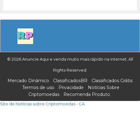
© 2026 Anuncie Aqui e venda muito mais rápido na internet. All
Rights Reserved.
Mercado Dinâmico
ClassificadosBR
Classificados Grátis
Termos de uso
Privacidade
Notícias Sobre
Criptomoedas
Recomenda Produto
Site de Notícias sobre Criptomoedas - CA