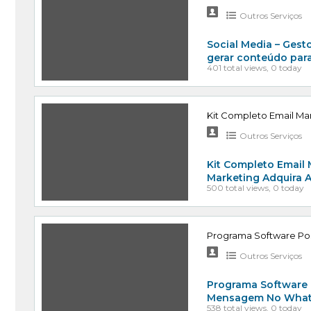
Outros Serviços
Social Media – Gesto
gerar conteúdo para
401 total views, 0 today
Kit Completo Email M
Outros Serviços
Kit Completo Email
Marketing Adquira 
500 total views, 0 today
Programa Software Po
Outros Serviços
Programa Software 
Mensagem No Whats
538 total views, 0 today