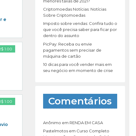
r
menores taxas de 2021?
:
Criptomoedas Notícias: Notícias
Sobre Criptomoedas
r e
Imposto sobre vendas: Confira tudo o
que você precisa saber para ficar por
dentro do assunto
PicPay: Receba ou envie
R$ 1.00
pagamentos sem precisar de
máquina de cartão
10 dicas para você vender mais em
seu negócio em momento de crise
Comentários
R$ 1.00
Anônimo
em
RENDA EM CASA
nvio
Pastelmotos
em
Curso Completo