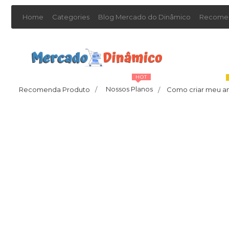
Home
Categories
Blog Mercado do Dinâmico
Recomen
HOT
Nossos Planos
Recomenda Produto
/
Como criar meu a
/