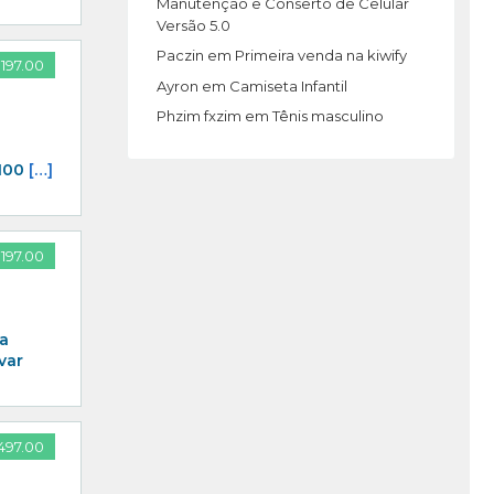
Manutenção e Conserto de Celular
Versão 5.0
Paczin
em
Primeira venda na kiwify
197.00
Ayron
em
Camiseta Infantil
Phzim fxzim
em
Tênis masculino
 100
[…]
197.00
ga
var
497.00