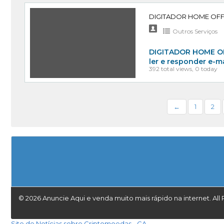
DIGITADOR HOME OFFI
Outros Serviços
DIGITADOR HOME OFF
ler e responder e-m
392 total views, 0 today
←
1
2
© 2026 Anuncie Aqui e venda muito mais rápido na internet. All 
Site de Notícias sobre Criptomoedas - CA