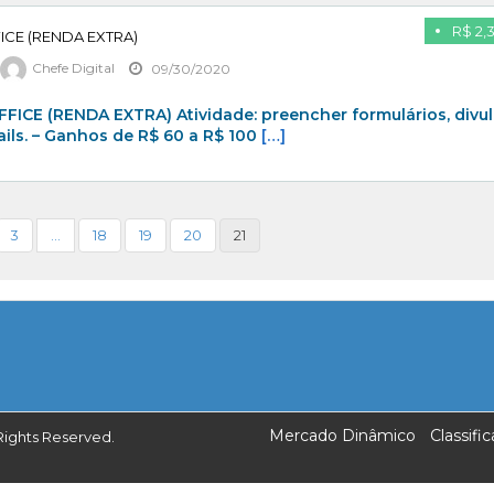
R$ 2,
CE (RENDA EXTRA)
Chefe Digital
09/30/2020
ICE (RENDA EXTRA) Atividade: preencher formulários, divul
ails. – Ganhos de R$ 60 a R$ 100
[…]
3
…
18
19
20
21
Mercado Dinâmico
Classif
Rights Reserved.