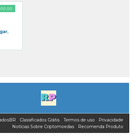
300.00
gar,
icadosBR
Classificados Grátis
Termos de uso
Privacidade
Notícias Sobre Criptomoedas
Recomenda Produto