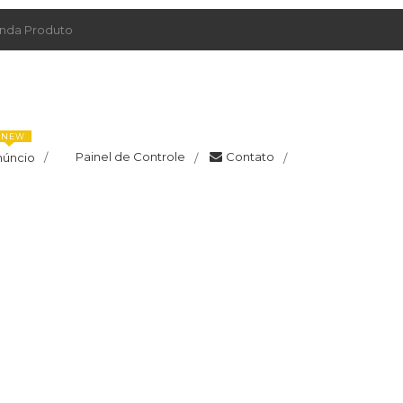
da Produto
NEW
Painel de Controle
Contato
núncio
/
/
/