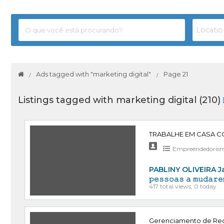
Ads tagged with "marketing digital"
Page 21
Listings tagged with marketing digital (210)
TRABALHE EM CASA C
Empreendedoris
PABLINY OLIVEIRA Ja ga
𝚙𝚎𝚜𝚜𝚘𝚊𝚜 𝚊 𝚖𝚞𝚍𝚊𝚛𝚎
417 total views, 0 today
Gerenciamento de Red