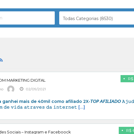
Todas Categorias (8530)
R$ 
OM MARKETING DIGITAL
mo
02/09/2021
nhei mais de 40mil como afiliado 2X-𝘛𝘖𝘗 𝘈𝘍𝘐𝘓𝘐𝘈𝘋𝘖 𝙰𝚓𝚞𝚍
𝚖 𝚍𝚎 𝚟𝚒𝚍𝚊 𝚊𝚝𝚛𝚊𝚟𝚎𝚜 𝚍𝚊 𝚒𝚗𝚝𝚎𝚛𝚗𝚎𝚝
[…]
R$ 
es Sociais – Instagram e Faceboock