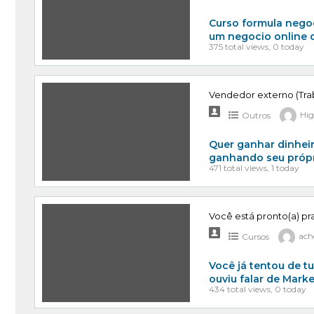
Curso formula nego
um negocio online 
375 total views, 0 today
Vendedor externo (Tra
Outros
Hig
Quer ganhar dinhei
ganhando seu própri
471 total views, 1 today
Você está pronto(a) p
Cursos
ach
Você já tentou de t
ouviu falar de Mark
434 total views, 0 today