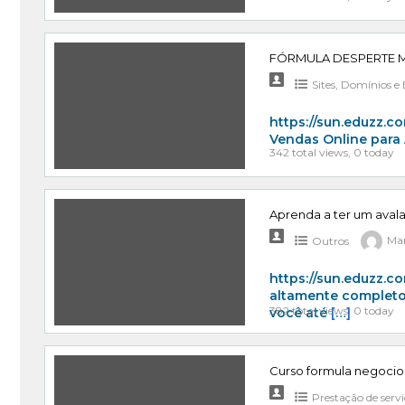
FÓRMULA DESPERTE M
Sites, Domínios e
https://sun.eduzz.
Vendas Online para
342 total views, 0 today
Aprenda a ter um avala
Outros
Mar
https://sun.eduzz.
altamente completo 
382 total views, 0 today
você até
[…]
Curso formula negocio
Prestação de serv