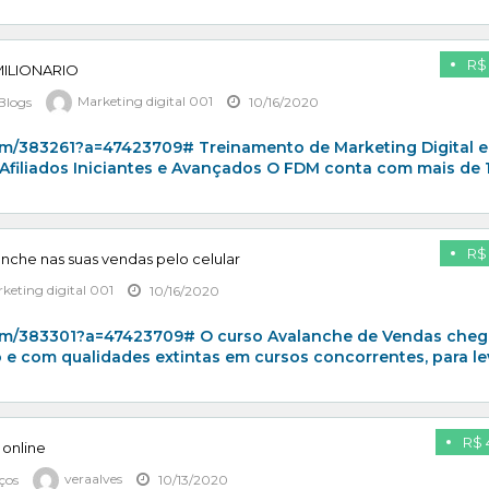
R$ 
ILIONARIO
 Blogs
Marketing digital 001
10/16/2020
com/383261?a=47423709# Treinamento de Marketing Digital e
 Afiliados Iniciantes e Avançados O FDM conta com mais de
R$ 
nche nas suas vendas pelo celular
keting digital 001
10/16/2020
com/383301?a=47423709# O curso Avalanche de Vendas che
e com qualidades extintas em cursos concorrentes, para le
R$ 
 online
iços
veraalves
10/13/2020