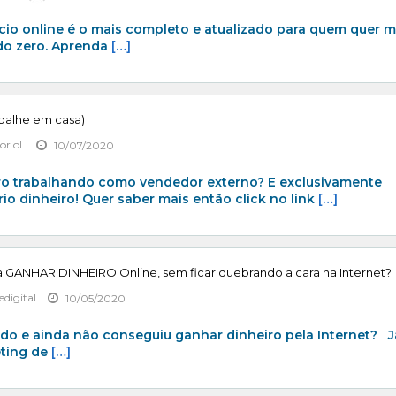
cio online é o mais completo e atualizado para quem quer 
do zero. Aprenda
[…]
balhe em casa)
or ol.
10/07/2020
ro trabalhando como vendedor externo? E exclusivamente
o dinheiro! Quer saber mais então click no link
[…]
ra GANHAR DINHEIRO Online, sem ficar quebrando a cara na Internet?
edigital
10/05/2020
udo e ainda não conseguiu ganhar dinheiro pela Internet? J
eting de
[…]