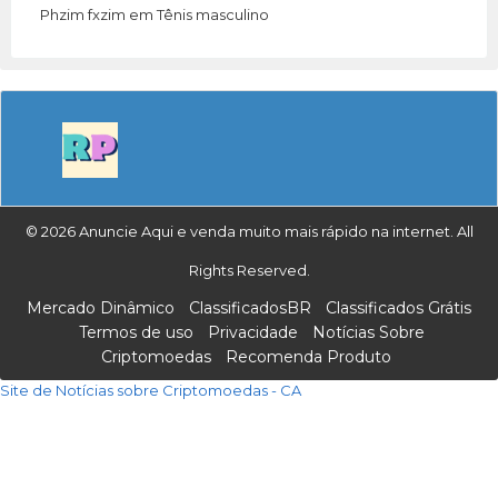
Phzim fxzim
em
Tênis masculino
© 2026 Anuncie Aqui e venda muito mais rápido na internet. All
Rights Reserved.
Mercado Dinâmico
ClassificadosBR
Classificados Grátis
Termos de uso
Privacidade
Notícias Sobre
Criptomoedas
Recomenda Produto
Site de Notícias sobre Criptomoedas - CA