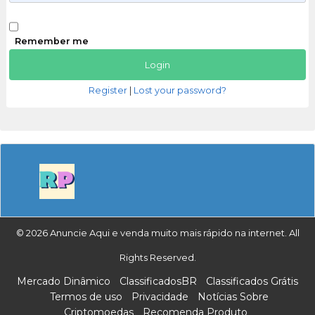
Remember me
Register
|
Lost your password?
© 2026 Anuncie Aqui e venda muito mais rápido na internet. All
Rights Reserved.
Mercado Dinâmico
ClassificadosBR
Classificados Grátis
Termos de uso
Privacidade
Notícias Sobre
Criptomoedas
Recomenda Produto