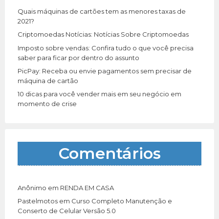
r
Quais máquinas de cartões tem as menores taxas de
:
2021?
Criptomoedas Notícias: Notícias Sobre Criptomoedas
Imposto sobre vendas: Confira tudo o que você precisa
saber para ficar por dentro do assunto
PicPay: Receba ou envie pagamentos sem precisar de
máquina de cartão
10 dicas para você vender mais em seu negócio em
momento de crise
Comentários
Anônimo
em
RENDA EM CASA
Pastelmotos
em
Curso Completo Manutenção e
Conserto de Celular Versão 5.0