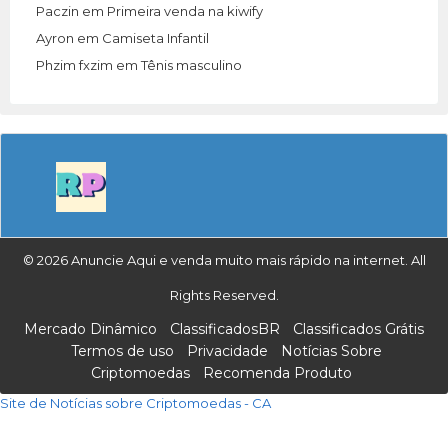
Paczin
em
Primeira venda na kiwify
Ayron
em
Camiseta Infantil
Phzim fxzim
em
Tênis masculino
© 2026 Anuncie Aqui e venda muito mais rápido na internet. All
Rights Reserved.
Mercado Dinâmico
ClassificadosBR
Classificados Grátis
Termos de uso
Privacidade
Notícias Sobre
Criptomoedas
Recomenda Produto
Site de Notícias sobre Criptomoedas - CA