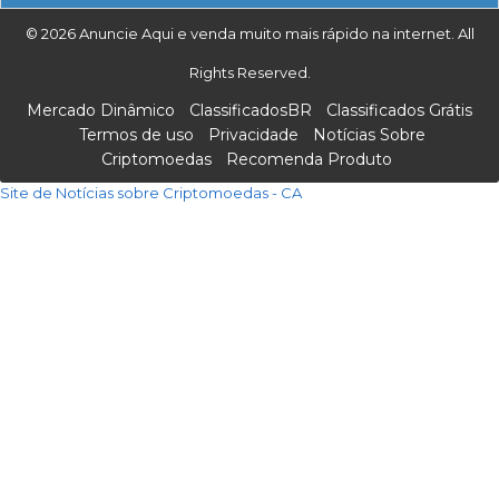
© 2026 Anuncie Aqui e venda muito mais rápido na internet. All
Rights Reserved.
Mercado Dinâmico
ClassificadosBR
Classificados Grátis
Termos de uso
Privacidade
Notícias Sobre
Criptomoedas
Recomenda Produto
Site de Notícias sobre Criptomoedas - CA