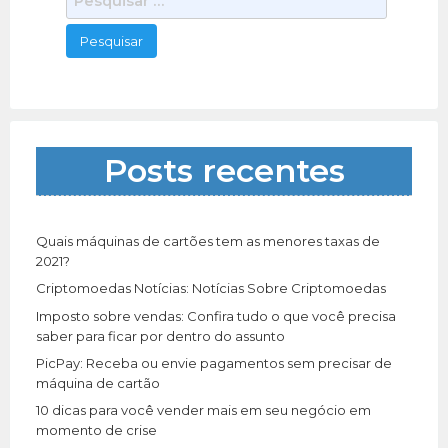
e
s
q
u
i
s
a
Posts recentes
r
p
o
r
Quais máquinas de cartões tem as menores taxas de
:
2021?
Criptomoedas Notícias: Notícias Sobre Criptomoedas
Imposto sobre vendas: Confira tudo o que você precisa
saber para ficar por dentro do assunto
PicPay: Receba ou envie pagamentos sem precisar de
máquina de cartão
10 dicas para você vender mais em seu negócio em
momento de crise