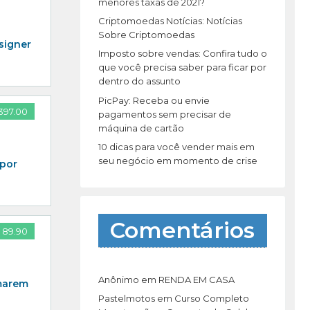
r
menores taxas de 2021?
:
Criptomoedas Notícias: Notícias
Sobre Criptomoedas
signer
Imposto sobre vendas: Confira tudo o
que você precisa saber para ficar por
dentro do assunto
PicPay: Receba ou envie
397.00
pagamentos sem precisar de
máquina de cartão
10 dicas para você vender mais em
seu negócio em momento de crise
 por
Comentários
 89.90
Anônimo
em
RENDA EM CASA
rmarem
Pastelmotos
em
Curso Completo