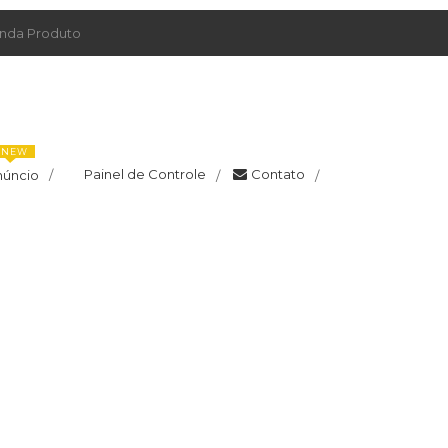
da Produto
NEW
Painel de Controle
Contato
núncio
/
/
/