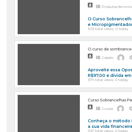
Produtos feminin
O Curso Sobrancelha
e Micropigmentador
305 total views, 0 today
O curso de sombrance
Cabelo
Aproveite essa Opo
R$97,00 e dívida em
379 total views, 0 today
Curso Sobrancelhas Pe
Cursos
Conheça o método E
a sua vida financei
347 total views, 0 today