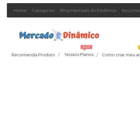
Home
Categories
Blog Mercado do Dinâmico
Recomen
HOT
Nossos Planos
Recomenda Produto
/
Como criar meu a
/