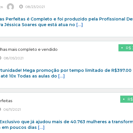
os
08/23/2021
s Perfeitas é Completo e foi produzido pela Profissional De
a Jéssica Soares que está atua no
[…]
R$ 
lhas mais completo e vendido
08/05/2021
rtunidade! Mega promoção por tempo limitado de R$397.00
 até 10x Todas as aulas do
[…]
R$
rfeitas
06/11/2021
xclusivo que já ajudou mais de 40.763 mulheres a transfo
ra em poucos dias
[…]