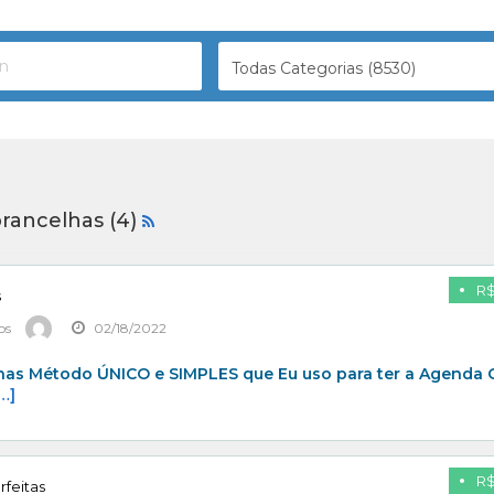
Todas Categorias (8530)
brancelhas (4)
R$
s
os
02/18/2022
has Método ÚNICO e SIMPLES que Eu uso para ter a Agenda 
…]
R$
rfeitas