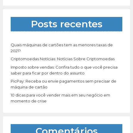
i
s
a
Posts recentes
r
p
o
r
Quais máquinas de cartões tem as menores taxas de
:
2021?
Criptomoedas Notícias: Notícias Sobre Criptomoedas
Imposto sobre vendas: Confira tudo o que você precisa
saber para ficar por dentro do assunto
PicPay: Receba ou envie pagamentos sem precisar de
máquina de cartão
10 dicas para você vender mais em seu negócio em
momento de crise
Comentários