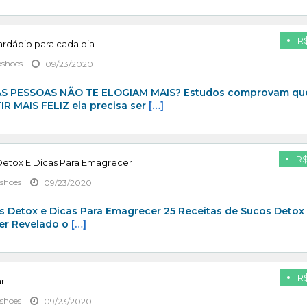
R$
cardápio para cada dia
pshoes
09/23/2020
 PESSOAS NÃO TE ELOGIAM MAIS? Estudos comprovam que
R MAIS FELIZ ela precisa ser
[…]
R$
Detox E Dicas Para Emagrecer
shoes
09/23/2020
s Detox e Dicas Para Emagrecer 25 Receitas de Sucos Detox
er Revelado o
[…]
R$
ar
shoes
09/23/2020