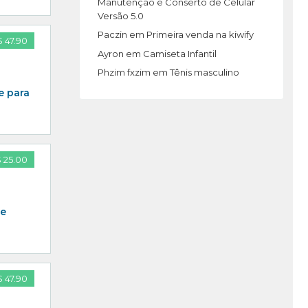
Manutenção e Conserto de Celular
Versão 5.0
Paczin
em
Primeira venda na kiwify
 47.90
Ayron
em
Camiseta Infantil
Phzim fxzim
em
Tênis masculino
 para
 25.00
 e
 47.90