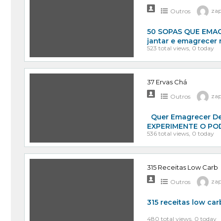
Outros
za
50 SOPAS QUE EMAGRE
jantar e emagrecer
523 total views, 0 today
37 Ervas Chá
Outros
za
Quer Emagrecer De 
EXPERIMENTE O PO
536 total views, 0 today
315 Receitas Low Carb
Outros
za
315 receitas low car
480 total views, 0 today