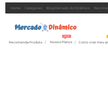
Home
Categories
Blog Mercado do Dinâmico
Recomen
HOT
Nossos Planos
Recomenda Produto
/
Como criar meu a
/