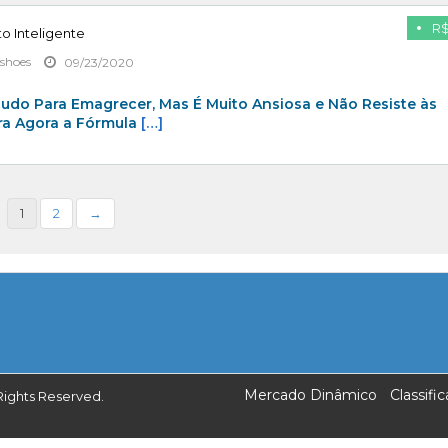
R$
 Inteligente
shoes
09/23/2020
udo Para Emagrecer, Mas É Muito Ansiosa e Não Resiste às
a Agora a Fórmula
[…]
1
2
→
Mercado Dinâmico
Classif
Rights Reserved.