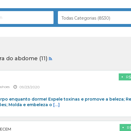
Todas Categorias (8530)
ra do abdome (11)
R$
pshoes
09/23/2020
rpo enquanto dorme! Expele toxinas e promove a beleza; Re
ões; Molda e embeleza o
[…]
R$
RECEM