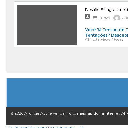
Desafio Emagrecimento
Cursos
zap
Você Já Tentou de T
Tentações? Descubr
494 total views, 1 today
© 2026 Anuncie Aqui e venda muito mais rápido na internet. All 
Site de Notícias sobre Criptomoedas - CA