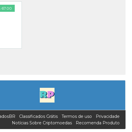
 67.00
icadosBR
Classificados Grátis
Termos de uso
Privacidade
Notícias Sobre Criptomoedas
Recomenda Produto