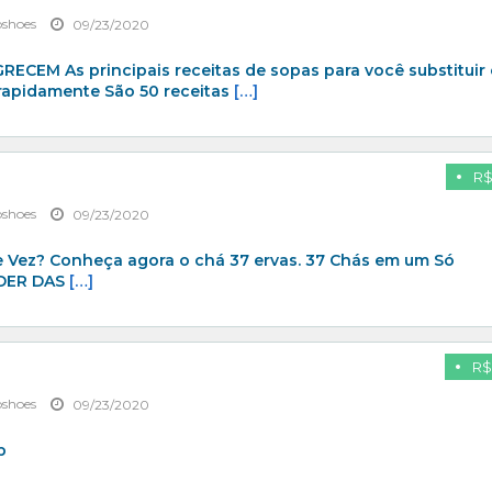
pshoes
09/23/2020
CEM As principais receitas de sopas para você substituir
 rapidamente São 50 receitas
[…]
R$
pshoes
09/23/2020
Vez? Conheça agora o chá 37 ervas. 37 Chás em um Só
DER DAS
[…]
R$
pshoes
09/23/2020
b