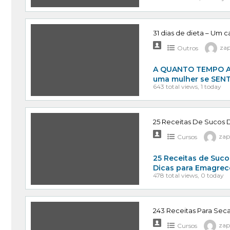
31 dias de dieta – Um 
Outros
za
A QUANTO TEMPO AS
uma mulher se SENTI
643 total views, 1 today
25 Receitas De Sucos 
Cursos
zap
25 Receitas de Suco
Dicas para Emagrec
478 total views, 0 today
243 Receitas Para Sec
Cursos
zap