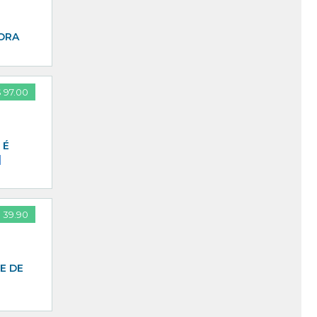
GORA
 97.00
 É
]
 39.90
E DE