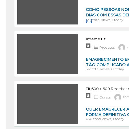
COMO PESSOAS NOR
DIAS COM ESSAS DE
536 total views, 1 today
[…]
Xtreme Fit
Produtos
z
EMAGRECIMENTO EF
TÃO COMPLICADO A
512 total views, 0 today
Fit 600 + 600 Receitas
Cursos
zap
QUER EMAGRECER AT
FORMA DEFINITIVA
630 total views, 1 today