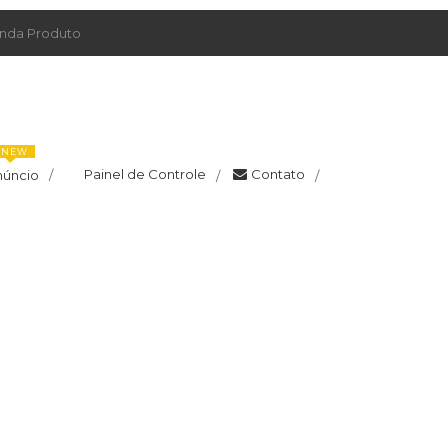
da Produto
NEW
Painel de Controle
Contato
núncio
/
/
/