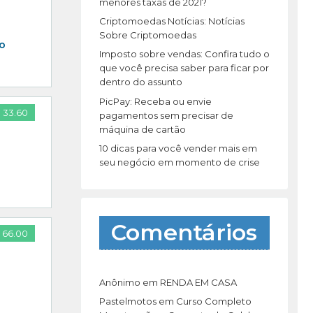
r
menores taxas de 2021?
:
Criptomoedas Notícias: Notícias
Sobre Criptomoedas
 o
Imposto sobre vendas: Confira tudo o
que você precisa saber para ficar por
dentro do assunto
PicPay: Receba ou envie
 33.60
pagamentos sem precisar de
máquina de cartão
10 dicas para você vender mais em
seu negócio em momento de crise
Comentários
 66.00
Anônimo
em
RENDA EM CASA
Pastelmotos
em
Curso Completo