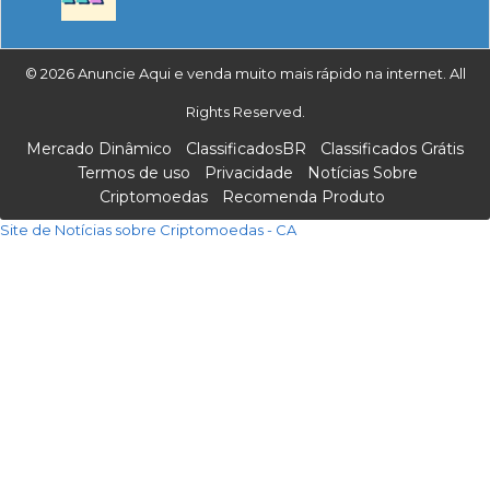
© 2026 Anuncie Aqui e venda muito mais rápido na internet. All
Rights Reserved.
Mercado Dinâmico
ClassificadosBR
Classificados Grátis
Termos de uso
Privacidade
Notícias Sobre
Criptomoedas
Recomenda Produto
Site de Notícias sobre Criptomoedas - CA