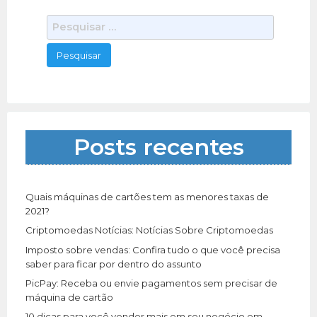
P
e
s
q
u
i
s
a
Posts recentes
r
p
o
r
Quais máquinas de cartões tem as menores taxas de
:
2021?
Criptomoedas Notícias: Notícias Sobre Criptomoedas
Imposto sobre vendas: Confira tudo o que você precisa
saber para ficar por dentro do assunto
PicPay: Receba ou envie pagamentos sem precisar de
máquina de cartão
10 dicas para você vender mais em seu negócio em