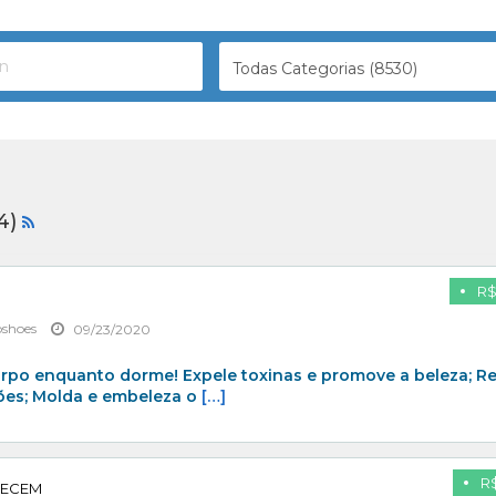
Todas Categorias (8530)
4)
R$
pshoes
09/23/2020
rpo enquanto dorme! Expele toxinas e promove a beleza; Re
ões; Molda e embeleza o
[…]
R$
RECEM