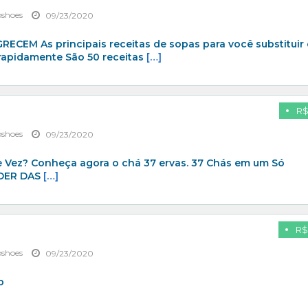
pshoes
09/23/2020
CEM As principais receitas de sopas para você substituir
 rapidamente São 50 receitas
[…]
R$
pshoes
09/23/2020
Vez? Conheça agora o chá 37 ervas. 37 Chás em um Só
DER DAS
[…]
R$
pshoes
09/23/2020
b