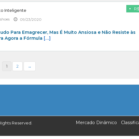
R$
 Inteligente
shoes
09/23/2020
udo Para Emagrecer, Mas É Muito Ansiosa e Não Resiste às
a Agora a Fórmula
[…]
1
2
→
Mercado Dinâmico
Classif
Rights Reserved.