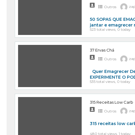
Outros
za
50 SOPAS QUE EMAGRE
jantar e emagrecer
523 total views, 0 today
37 Ervas Chá
Outros
za
Quer Emagrecer De 
EXPERIMENTE O PO
535 total views, 0 today
315 Receitas Low Carb
Outros
za
315 receitas low car
480 total views, 1 today