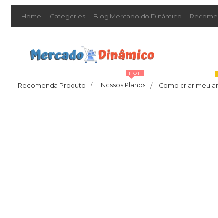
Home
Categories
Blog Mercado do Dinâmico
Recomen
HOT
Nossos Planos
Recomenda Produto
/
Como criar meu a
/