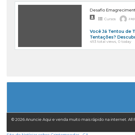
Desafio Emagrecimento
Cursos
zap
Você Já Tentou de T
Tentações? Descubr
493 total views, 0 today
© 2026 Anuncie Aqui e venda muito mais rápido na internet. All 
Site de Notícias sobre Criptomoedas - CA