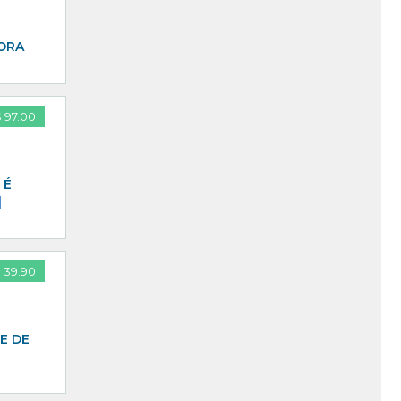
GORA
 97.00
 É
]
 39.90
E DE