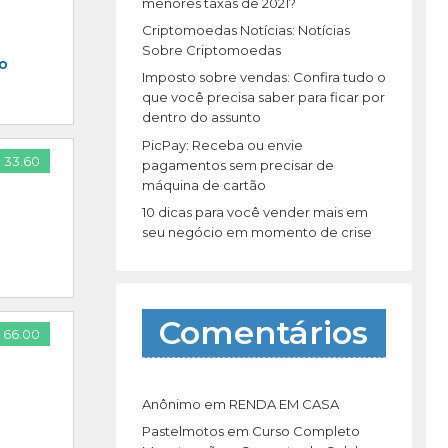
r
menores taxas de 2021?
:
Criptomoedas Notícias: Notícias
Sobre Criptomoedas
 o
Imposto sobre vendas: Confira tudo o
que você precisa saber para ficar por
dentro do assunto
PicPay: Receba ou envie
 33.60
pagamentos sem precisar de
máquina de cartão
10 dicas para você vender mais em
seu negócio em momento de crise
Comentários
 66.00
Anônimo
em
RENDA EM CASA
Pastelmotos
em
Curso Completo