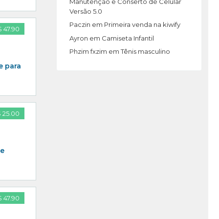
Manutenção e Conserto de Celular
Versão 5.0
Paczin
em
Primeira venda na kiwify
 47.90
Ayron
em
Camiseta Infantil
Phzim fxzim
em
Tênis masculino
 para
 25.00
 e
 47.90