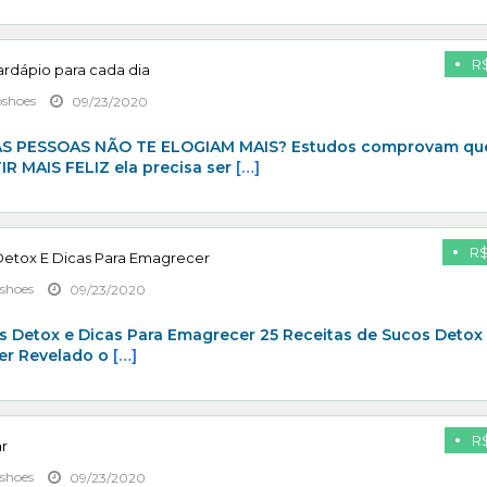
R$
cardápio para cada dia
pshoes
09/23/2020
 PESSOAS NÃO TE ELOGIAM MAIS? Estudos comprovam que
R MAIS FELIZ ela precisa ser
[…]
R$
Detox E Dicas Para Emagrecer
shoes
09/23/2020
s Detox e Dicas Para Emagrecer 25 Receitas de Sucos Detox
er Revelado o
[…]
R$
ar
shoes
09/23/2020