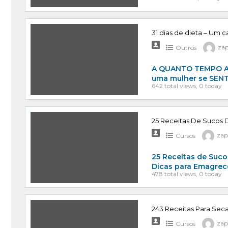
31 dias de dieta – Um 
Outros
za
A QUANTO TEMPO AS
uma mulher se SENTI
642 total views, 0 today
25 Receitas De Sucos 
Cursos
zap
25 Receitas de Suco
Dicas para Emagrec
478 total views, 0 today
243 Receitas Para Sec
Cursos
zap