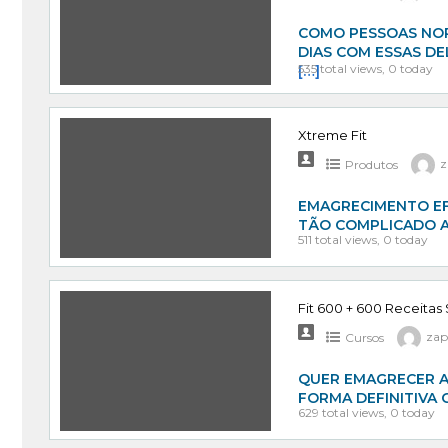
COMO PESSOAS NOR
DIAS COM ESSAS DE
535 total views, 0 today
[…]
Xtreme Fit
Produtos
z
EMAGRECIMENTO EF
TÃO COMPLICADO A
511 total views, 0 today
Fit 600 + 600 Receitas
Cursos
zap
QUER EMAGRECER AT
FORMA DEFINITIVA
629 total views, 0 today