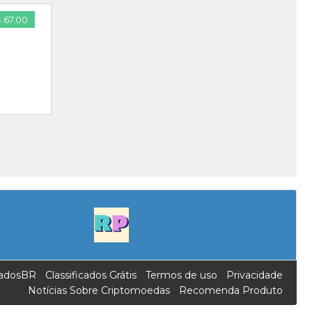
 67.00
icadosBR
Classificados Grátis
Termos de uso
Privacidade
Notícias Sobre Criptomoedas
Recomenda Produto