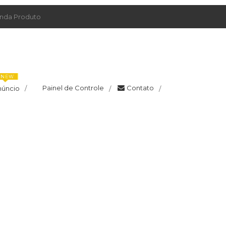
da Produto
NEW
Painel de Controle
Contato
núncio
/
/
/