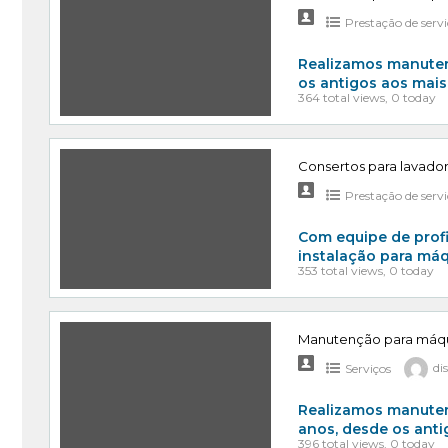
Prestação de serv
Realizamos manuten
os antigos aos mai
364 total views, 0 today
Consertos para lavador
Prestação de serv
Com equipe de prof
instalação para máq
353 total views, 0 today
Manutenção para máqui
Serviços
di
Realizamos manuten
anos, desde os ant
396 total views, 0 today