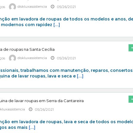
iços
diskluxassistencia
05/26/2021
ção em lavadora de roupas de todos os modelos e anos, d
s modernos com rapidez
[…]
a de roupas na Santa Cecília
iços
diskluxassistencia
05/26/2021
issionais, trabalhamos com manutenção, reparos, consertos
uina de lavar roupas, lava e seca e
[…]
na de lavar roupas em Serra da Cantareira
skluxassistencia
05/26/2021
ção em lavadora de roupas, lava e seca de todos os model
igos aos mais
[…]