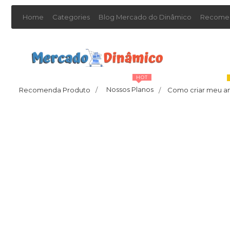
Home
Categories
Blog Mercado do Dinâmico
Recomen
HOT
Nossos Planos
Recomenda Produto
/
Como criar meu a
/