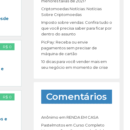
r
menores taxas de 2021?
:
Criptomoedas Notícias: Notícias
Sobre Criptomoedas
esde
Imposto sobre vendas: Confira tudo o
que você precisa saber para ficar por
dentro do assunto
PicPay: Receba ou envie
R$ 0
pagamentos sem precisar de
máquina de cartão
10 dicas para você vender mais em
seu negócio em momento de crise
 e
Comentários
R$ 0
Anônimo
em
RENDA EM CASA
os e
Pastelmotos
em
Curso Completo