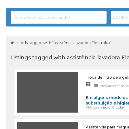
Ads tagged with "assistência lavadora Electrolux"
Listings tagged with assistência lavadora El
Troca de filtro para ge
Prestação de serv
Em alguns modelos 
substituição e higi
395 total views, 0 today
Assistência para máqui