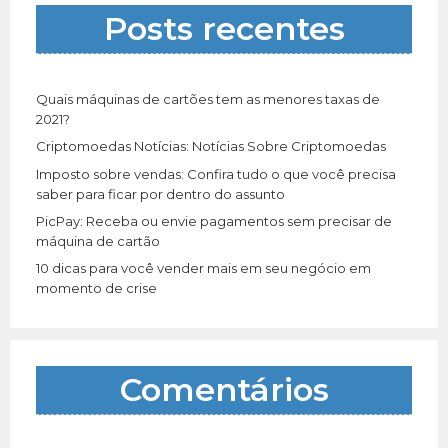
a
Posts recentes
r
p
o
r
Quais máquinas de cartões tem as menores taxas de
:
2021?
Criptomoedas Notícias: Notícias Sobre Criptomoedas
Imposto sobre vendas: Confira tudo o que você precisa
saber para ficar por dentro do assunto
PicPay: Receba ou envie pagamentos sem precisar de
máquina de cartão
10 dicas para você vender mais em seu negócio em
momento de crise
Comentários