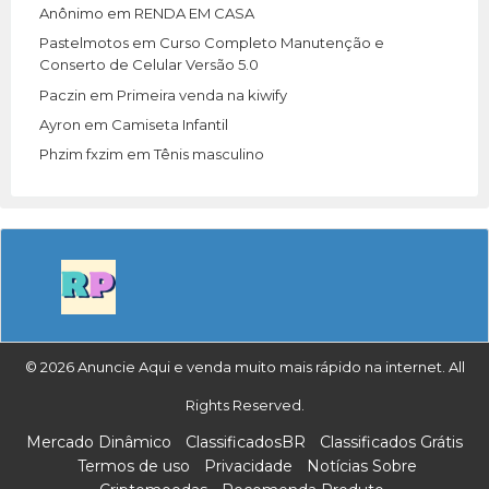
Anônimo
em
RENDA EM CASA
Pastelmotos
em
Curso Completo Manutenção e
Conserto de Celular Versão 5.0
Paczin
em
Primeira venda na kiwify
Ayron
em
Camiseta Infantil
Phzim fxzim
em
Tênis masculino
© 2026 Anuncie Aqui e venda muito mais rápido na internet. All
Rights Reserved.
Mercado Dinâmico
ClassificadosBR
Classificados Grátis
Termos de uso
Privacidade
Notícias Sobre