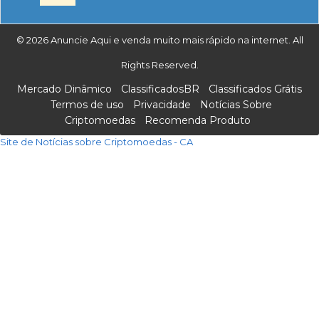
© 2026 Anuncie Aqui e venda muito mais rápido na internet. All
Rights Reserved.
Mercado Dinâmico
ClassificadosBR
Classificados Grátis
Termos de uso
Privacidade
Notícias Sobre
Criptomoedas
Recomenda Produto
Site de Notícias sobre Criptomoedas - CA