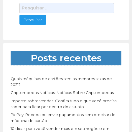
CABELOS DE SALÃO SEM SAIR DE CASA Hidraliso é
P
um produto que foi desenvolvido para facilitar a
e
vida de quem
[…]
330 total views, 0 today
s
q
u
i
s
a
Posts recentes
r
p
o
r
Quais máquinas de cartões tem as menores taxas de
:
2021?
Criptomoedas Notícias: Notícias Sobre Criptomoedas
Imposto sobre vendas: Confira tudo o que você precisa
saber para ficar por dentro do assunto
PicPay: Receba ou envie pagamentos sem precisar de
máquina de cartão
10 dicas para você vender mais em seu negócio em