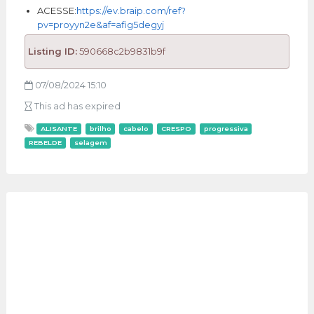
ACESSE:
https://ev.braip.com/ref?
pv=proyyn2e&af=afig5degyj
Listing ID:
590668c2b9831b9f
07/08/2024 15:10
This ad has expired
ALISANTE
brilho
cabelo
CRESPO
progressiva
REBELDE
selagem