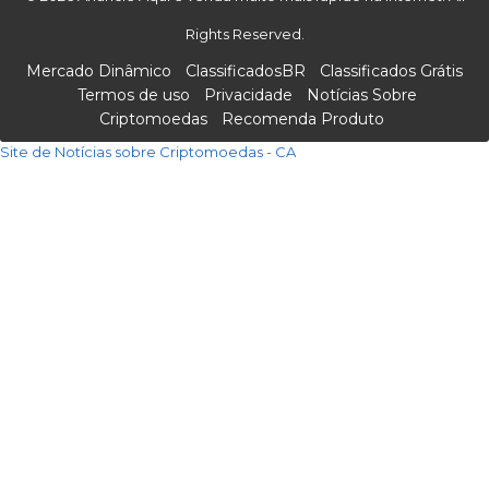
Rights Reserved.
Mercado Dinâmico
ClassificadosBR
Classificados Grátis
Termos de uso
Privacidade
Notícias Sobre
Criptomoedas
Recomenda Produto
Site de Notícias sobre Criptomoedas - CA