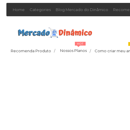
Home
Categories
Blog Mercado do Dinâmico
Recomen
HOT
Nossos Planos
Recomenda Produto
/
Como criar meu a
/