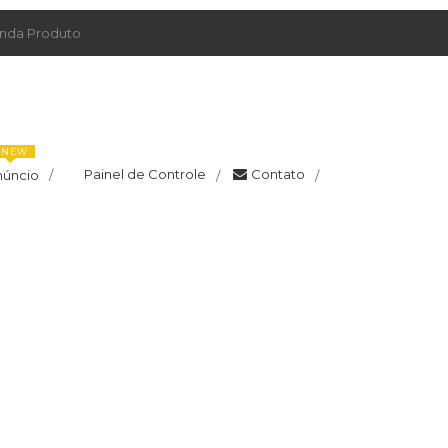
da Produto
NEW
Painel de Controle
Contato
núncio
/
/
/