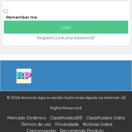
Remember me
Register
|
Lost your password?
© 2026 Anuncie Aqui e venda muito mais rápido na internet. All
Rights Reserved.
Mercado Dinâmico
ClassificadosBR
Classificados Grátis
Termos de uso
Privacidade
Notícias Sobre
Criptomoedas
Recomenda Produto