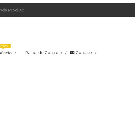
da Produto
NEW
Painel de Controle
Contato
núncio
/
/
/