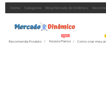
Home
Categories
Blog Mercado do Dinâmico
Recomen
HOT
Nossos Planos
Recomenda Produto
/
Como criar meu a
/