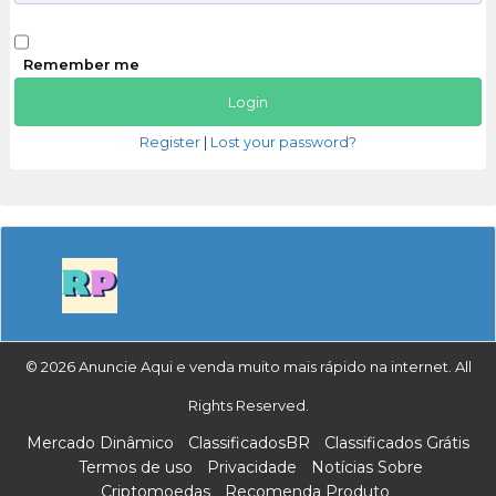
Remember me
Register
|
Lost your password?
© 2026 Anuncie Aqui e venda muito mais rápido na internet. All
Rights Reserved.
Mercado Dinâmico
ClassificadosBR
Classificados Grátis
Termos de uso
Privacidade
Notícias Sobre
Criptomoedas
Recomenda Produto