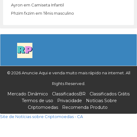
Ayron
em
Camiseta Infantil
Phzim fxzim
em
Tênis masculino
© 2026 Anuncie Aqui e venda muito mais rápido na internet. All
Rights Reserved.
Mercado Dinâmico
ClassificadosBR
Classificados Grátis
Termos de uso
Privacidade
Notícias Sobre
Criptomoedas
Recomenda Produto
Site de Notícias sobre Criptomoedas - CA