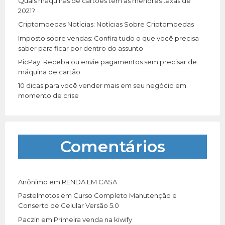
Quais máquinas de cartões tem as menores taxas de
:
2021?
Criptomoedas Notícias: Notícias Sobre Criptomoedas
Imposto sobre vendas: Confira tudo o que você precisa
saber para ficar por dentro do assunto
PicPay: Receba ou envie pagamentos sem precisar de
máquina de cartão
10 dicas para você vender mais em seu negócio em
momento de crise
Comentários
Anônimo
em
RENDA EM CASA
Pastelmotos
em
Curso Completo Manutenção e
Conserto de Celular Versão 5.0
Paczin
em
Primeira venda na kiwify