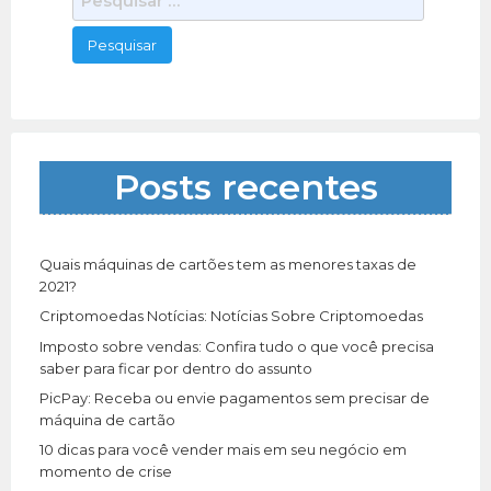
e
s
q
u
i
s
a
Posts recentes
r
p
o
r
Quais máquinas de cartões tem as menores taxas de
:
2021?
Criptomoedas Notícias: Notícias Sobre Criptomoedas
Imposto sobre vendas: Confira tudo o que você precisa
saber para ficar por dentro do assunto
PicPay: Receba ou envie pagamentos sem precisar de
máquina de cartão
10 dicas para você vender mais em seu negócio em
momento de crise