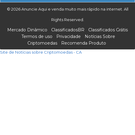
© 2026 Anuncie Aqui e venda muito mais rápido na internet. All
Rights Reserved.
Mercado Dinâmico
ClassificadosBR
Classificados Grátis
Termos de uso
Privacidade
Notícias Sobre
Criptomoedas
Recomenda Produto
Site de Notícias sobre Criptomoedas - CA