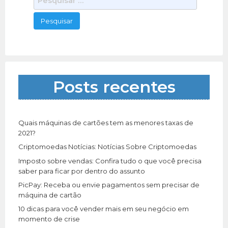
e
s
q
u
i
s
a
Posts recentes
r
p
o
r
Quais máquinas de cartões tem as menores taxas de
:
2021?
Criptomoedas Notícias: Notícias Sobre Criptomoedas
Imposto sobre vendas: Confira tudo o que você precisa
saber para ficar por dentro do assunto
PicPay: Receba ou envie pagamentos sem precisar de
máquina de cartão
10 dicas para você vender mais em seu negócio em
momento de crise