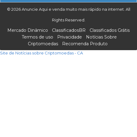
© 2026 Anuncie Aqui e venda muito mais rápido na internet. All
Rights Reserved.
Mercado Dinâmico
ClassificadosBR
Classificados Grátis
Termos de uso
Privacidade
Notícias Sobre
Criptomoedas
Recomenda Produto
Site de Notícias sobre Criptomoedas - CA