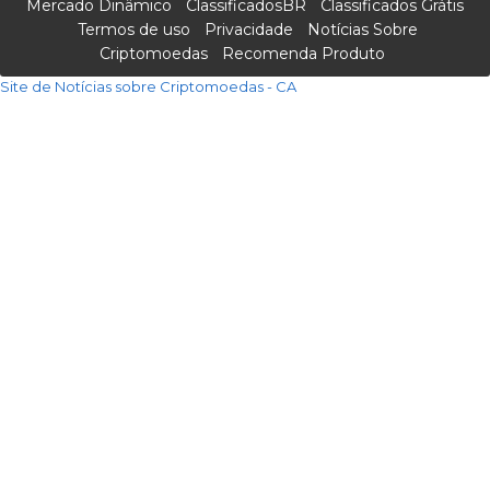
Mercado Dinâmico
ClassificadosBR
Classificados Grátis
Termos de uso
Privacidade
Notícias Sobre
Criptomoedas
Recomenda Produto
Site de Notícias sobre Criptomoedas - CA