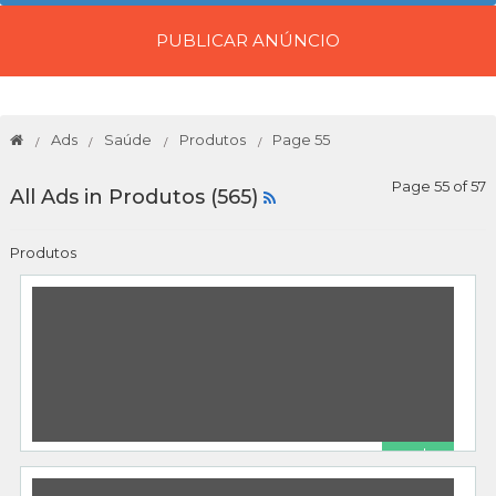
PUBLICAR ANÚNCIO
Ads
Saúde
Produtos
Page 55
Page 55 of 57
All Ads in Produtos (565)
Produtos
R$ 0
Libid Gel – Aumento Peniano
Produtos
Marlam Junior
10/03/2020