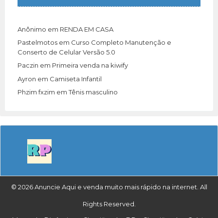
Anônimo
em
RENDA EM CASA
Pastelmotos
em
Curso Completo Manutenção e
Conserto de Celular Versão 5.0
Paczin
em
Primeira venda na kiwify
Ayron
em
Camiseta Infantil
Phzim fxzim
em
Tênis masculino
© 2026 Anuncie Aqui e venda muito mais rápido na internet. All
Rights Reserved.