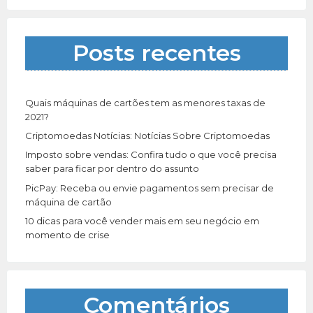
i
s
a
Posts recentes
r
p
o
r
Quais máquinas de cartões tem as menores taxas de
:
2021?
Criptomoedas Notícias: Notícias Sobre Criptomoedas
Imposto sobre vendas: Confira tudo o que você precisa
saber para ficar por dentro do assunto
PicPay: Receba ou envie pagamentos sem precisar de
máquina de cartão
10 dicas para você vender mais em seu negócio em
momento de crise
Comentários