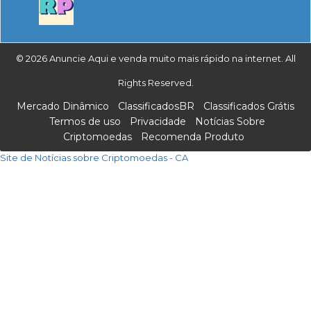
© 2026 Anuncie Aqui e venda muito mais rápido na internet. All
Rights Reserved.
Mercado Dinâmico
ClassificadosBR
Classificados Grátis
Termos de uso
Privacidade
Notícias Sobre
Criptomoedas
Recomenda Produto
Site de Notícias sobre Criptomoedas - CA