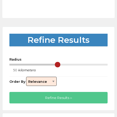
Refine Results
Radius
kilometers
Order By
Refine Results ››