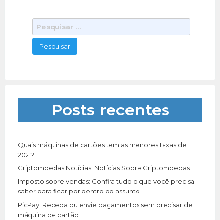
P
e
s
q
u
i
s
a
Posts recentes
r
p
o
r
Quais máquinas de cartões tem as menores taxas de
:
2021?
Criptomoedas Notícias: Notícias Sobre Criptomoedas
Imposto sobre vendas: Confira tudo o que você precisa
saber para ficar por dentro do assunto
PicPay: Receba ou envie pagamentos sem precisar de
máquina de cartão