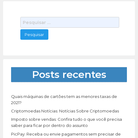
P
e
s
q
u
i
s
a
Posts recentes
r
p
o
r
Quais máquinas de cartões tem as menores taxas de
:
2021?
Criptomoedas Notícias: Notícias Sobre Criptomoedas
Imposto sobre vendas: Confira tudo o que você precisa
saber para ficar por dentro do assunto
PicPay: Receba ou envie pagamentos sem precisar de