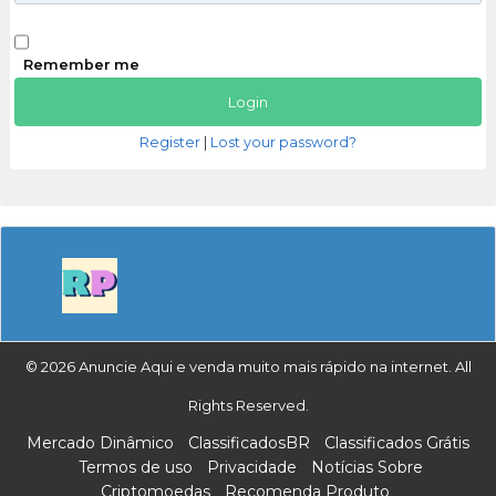
Remember me
Register
|
Lost your password?
© 2026 Anuncie Aqui e venda muito mais rápido na internet. All
Rights Reserved.
Mercado Dinâmico
ClassificadosBR
Classificados Grátis
Termos de uso
Privacidade
Notícias Sobre
Criptomoedas
Recomenda Produto