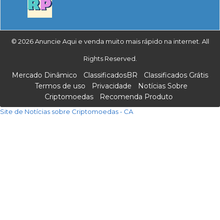
© 2026 Anuncie Aqui e venda muito mais rápido na internet. All
Rights Reserved.
Mercado Dinâmico
ClassificadosBR
Classificados Grátis
Termos de uso
Privacidade
Notícias Sobre
Criptomoedas
Recomenda Produto
Site de Notícias sobre Criptomoedas - CA