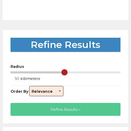
Refine Results
Radius
kilometers
Order By
Refine Results ››