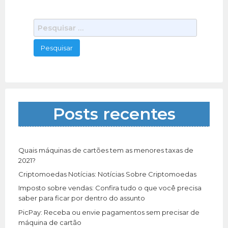
P
e
s
q
u
i
s
a
Posts recentes
r
p
o
r
Quais máquinas de cartões tem as menores taxas de
:
2021?
Criptomoedas Notícias: Notícias Sobre Criptomoedas
Imposto sobre vendas: Confira tudo o que você precisa
saber para ficar por dentro do assunto
PicPay: Receba ou envie pagamentos sem precisar de
máquina de cartão