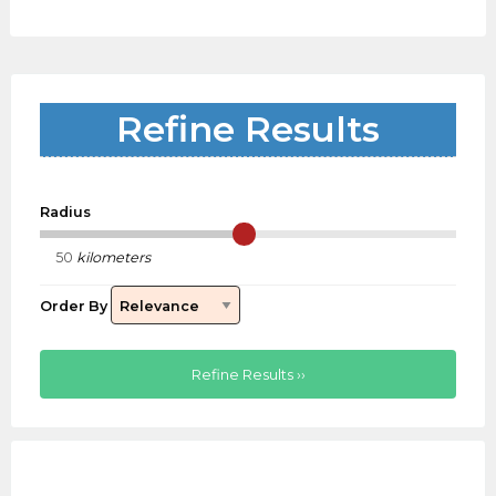
Refine Results
Radius
kilometers
Order By
Refine Results ››