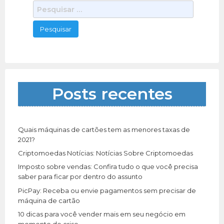
P
e
s
q
u
i
s
a
Posts recentes
r
p
o
r
Quais máquinas de cartões tem as menores taxas de
:
2021?
Criptomoedas Notícias: Notícias Sobre Criptomoedas
Imposto sobre vendas: Confira tudo o que você precisa
saber para ficar por dentro do assunto
PicPay: Receba ou envie pagamentos sem precisar de
máquina de cartão
10 dicas para você vender mais em seu negócio em
momento de crise