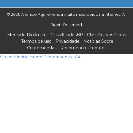
© 2026 Anuncie Aqui e venda muito mais rápido na internet. All
Rights Reserved.
Mercado Dinâmico
ClassificadosBR
Classificados Grátis
Termos de uso
Privacidade
Notícias Sobre
Criptomoedas
Recomenda Produto
Site de Notícias sobre Criptomoedas - CA