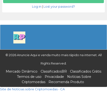
Log in
|
Lost your password?
© 2026 Anuncie Aqui e venda muito mais rápido na internet. All
Rights Reserved.
Mercado Dinâmico
ClassificadosBR
Classificados Grátis
Termos de uso
Privacidade
Notícias Sobre
Criptomoedas
Recomenda Produto
Site de Notícias sobre Criptomoedas - CA