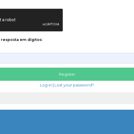
a resposta em dígitos:
Log in
|
Lost your password?