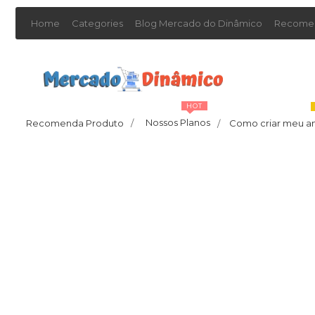
Home
Categories
Blog Mercado do Dinâmico
Recomen
HOT
Nossos Planos
Recomenda Produto
/
Como criar meu a
/