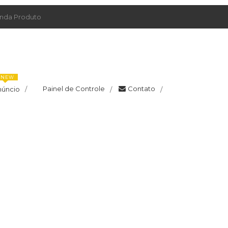
da Produto
NEW
Painel de Controle
Contato
núncio
/
/
/