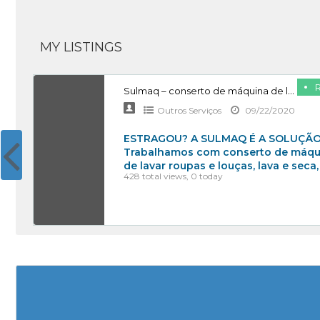
MY LISTINGS
Sulmaq – conserto de máquina de lavar roupas, lava e seca e geladeira – Setor Sudoeste/Cruzeiro/Área Octogonal/Guará 3081-7342
Outros Serviços
09/22/2020
ESTRAGOU? A SULMAQ É A SOLUÇÃ
Trabalhamos com conserto de máqu
de lavar roupas e louças, lava e seca,
428 total views, 0 today
secadora,
[…]