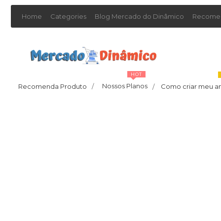
Home
Categories
Blog Mercado do Dinâmico
Recomen
HOT
Nossos Planos
Recomenda Produto
/
Como criar meu a
/