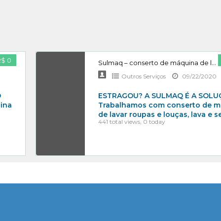
R$ 0
Sulmaq – conserto de máquina de lavar roupas, lava e seca e geladeira – Sobradinho/Asa Norte/Lago Norte 3081-7342
Outros Serviços
09/22/2020
O
ESTRAGOU? A SULMAQ É A SOL
ina
Trabalhamos com conserto de m
de lavar roupas e louças, lava e s
441 total views, 0 today
secadora,
[…]