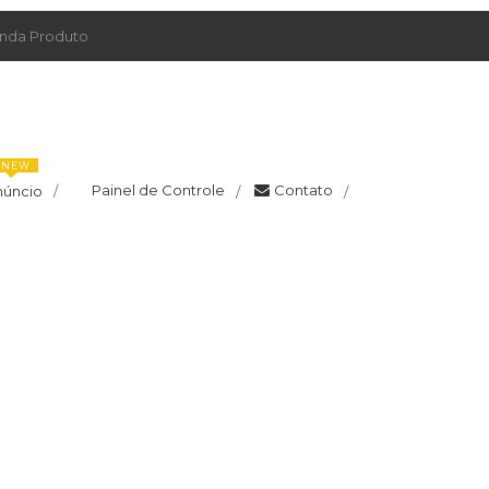
da Produto
NEW
Painel de Controle
Contato
núncio
/
/
/