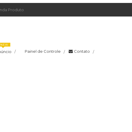
da Produto
NEW
Painel de Controle
Contato
núncio
/
/
/