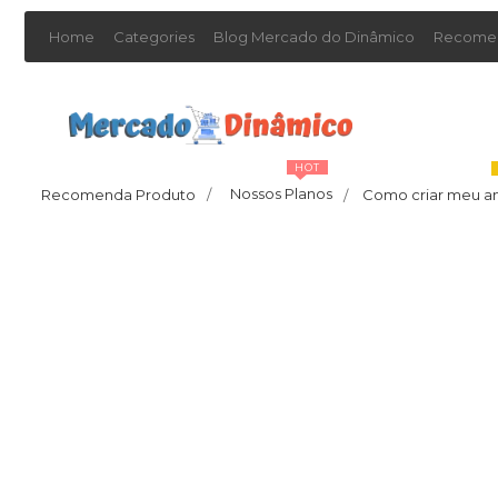
Home
Categories
Blog Mercado do Dinâmico
Recomen
HOT
Nossos Planos
Recomenda Produto
/
Como criar meu a
/