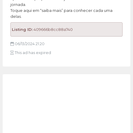
jornada.
Toque aqui em “saiba mais” para conhecer cada uma
delas.
Listing ID:
409666b8cc88a740
06/13/2024 21:20
This ad has expired