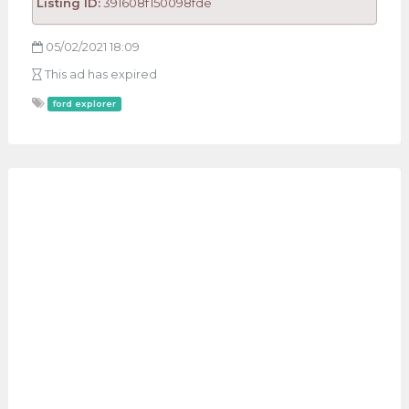
Listing ID:
391608f150098fde
05/02/2021 18:09
This ad has expired
ford explorer