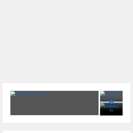
All photos
(3)