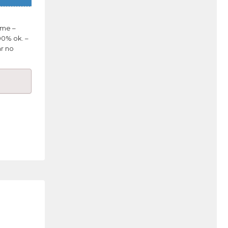
rme –
00% ok. –
r no