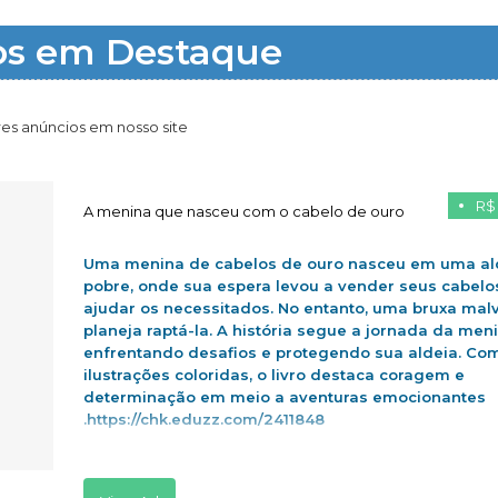
os em Destaque
es anúncios em nosso site
R$
A menina que nasceu com o cabelo de ouro
Uma menina de cabelos de ouro nasceu em uma al
pobre, onde sua espera levou a vender seus cabelo
ajudar os necessitados. No entanto, uma bruxa mal
planeja raptá-la. A história segue a jornada da men
enfrentando desafios e protegendo sua aldeia. Co
ilustrações coloridas, o livro destaca coragem e
determinação em meio a aventuras emocionantes
.https://chk.eduzz.com/2411848