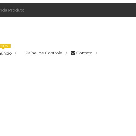
da Produto
NEW
Painel de Controle
Contato
núncio
/
/
/