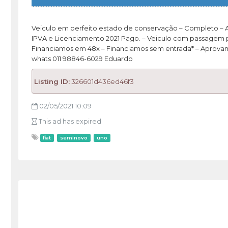
Veiculo em perfeito estado de conservação – Completo – Ar 
IPVA e Licenciamento 2021 Pago. – Veiculo com passagem po
Financiamos em 48x – Financiamos sem entrada* – Aprovamos
whats 011 98846-6029 Eduardo
Listing ID:
326601d436ed46f3
02/05/2021 10:09
This ad has expired
fiat
seminovo
uno