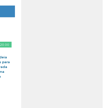
 20.00
deia
s para
vada
ina
m