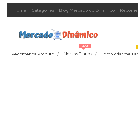
Home
Categories
Blog Mercado do Dinâmico
Recomen
HOT
Nossos Planos
Recomenda Produto
/
Como criar meu a
/