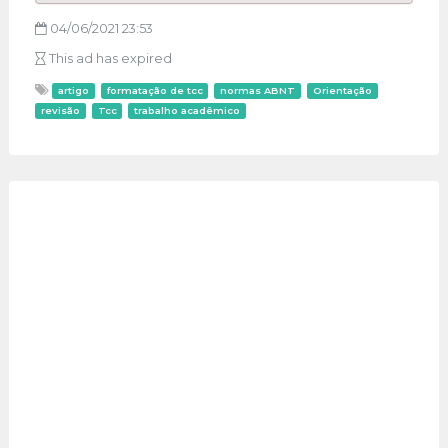
04/06/2021 23:53
This ad has expired
artigo
formatação de tcc
normas ABNT
Orientação
revisão
Tcc
trabalho acadêmico