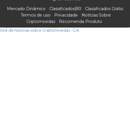
Mercado Dinâmico
ClassificadosBR
Classificados Grátis
Termos de uso
Privacidade
Notícias Sobre
Criptomoedas
Recomenda Produto
Site de Notícias sobre Criptomoedas - CA