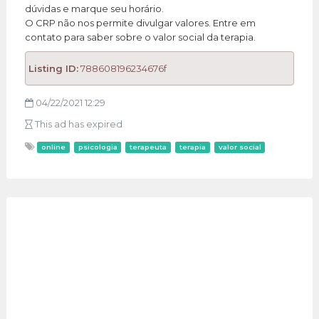
dúvidas e marque seu horário.
O CRP não nos permite divulgar valores. Entre em
contato para saber sobre o valor social da terapia.
Listing ID:
788608196234676f
04/22/2021 12:29
This ad has expired
online
psicologia
terapeuta
terapia
valor social