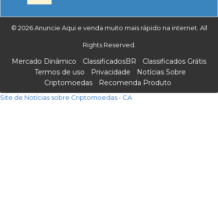
© 2026 Anuncie Aqui e venda muito mais rápido na internet. All
Rights Reserved.
Mercado Dinâmico
ClassificadosBR
Classificados Grátis
Termos de uso
Privacidade
Notícias Sobre
Criptomoedas
Recomenda Produto
Site de Notícias sobre Criptomoedas - CA