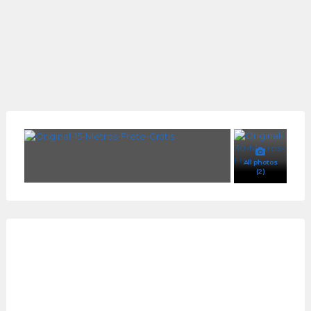
All photos
(2)