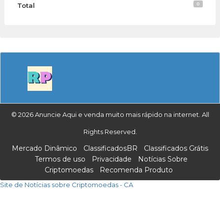
0
Total
© 2026 Anuncie Aqui e venda muito mais rápido na internet. All
Rights Reserved.
Mercado Dinâmico
ClassificadosBR
Classificados Grátis
Termos de uso
Privacidade
Notícias Sobre
Criptomoedas
Recomenda Produto
Site de Notícias sobre Criptomoedas - CA