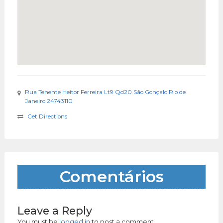
Rua Tenente Heitor Ferreira Lt9 Qd20 São Gonçalo Rio de
Janeiro 24743110
Get Directions
Comentários
Leave a Reply
You must be
logged in
to post a comment.