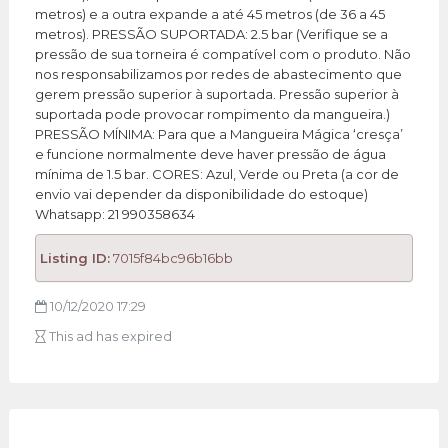
metros) e a outra expande a até 45 metros (de 36 a 45
metros). PRESSÃO SUPORTADA: 2.5 bar (Verifique se a
pressão de sua torneira é compatível com o produto. Não
nos responsabilizamos por redes de abastecimento que
gerem pressão superior à suportada. Pressão superior à
suportada pode provocar rompimento da mangueira.)
PRESSÃO MÍNIMA: Para que a Mangueira Mágica ‘cresça’
e funcione normalmente deve haver pressão de água
mínima de 1.5 bar. CORES: Azul, Verde ou Preta (a cor de
envio vai depender da disponibilidade do estoque)
Whatsapp: 21
990358634
Listing ID:
7015f84bc96b16bb
10/12/2020 17:29
This ad has expired