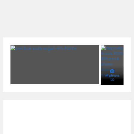
All photos
(2)