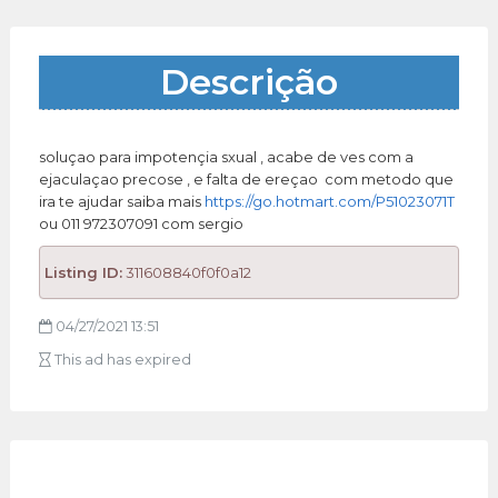
Descrição
soluçao para impotençia sxual , acabe de ves com a
ejaculaçao precose , e falta de ereçao com metodo que
ira te ajudar saiba mais
https://go.hotmart.com/P51023071T
ou 011 972307091 com sergio
Listing ID:
311608840f0f0a12
04/27/2021 13:51
This ad has expired