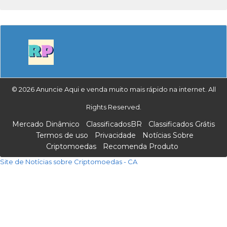
© 2026 Anuncie Aqui e venda muito mais rápido na internet. All
Rights Reserved.
Mercado Dinâmico
ClassificadosBR
Classificados Grátis
Termos de uso
Privacidade
Notícias Sobre
Criptomoedas
Recomenda Produto
Site de Notícias sobre Criptomoedas - CA