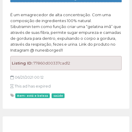
É um emagrecedor de alta concentração. Com uma
composição de ingredientes 100% natural.
Sibutramin tem como função criar uma “gelatina imã” que
através de suas fibra, permite sugar empureza e camadas
de gordura para dentro, expulsando o corpo a gordura,
através da respiração, fezes e urina. Link do produto no
Instagram @ nunesborges11
Listing ID:
77860d00337cad12
06/21/2021 00:12
This ad has expired
Bem- está e beleza
saúde