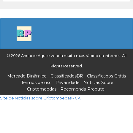
© 2026 Anuncie Aqui e venda muito mais rápido na internet. All
Rights Reserved.
Mercado Dinâmico
ClassificadosBR
Classificados Grátis
Termos de uso
Privacidade
Notícias Sobre
Criptomoedas
Recomenda Produto
Site de Notícias sobre Criptomoedas - CA